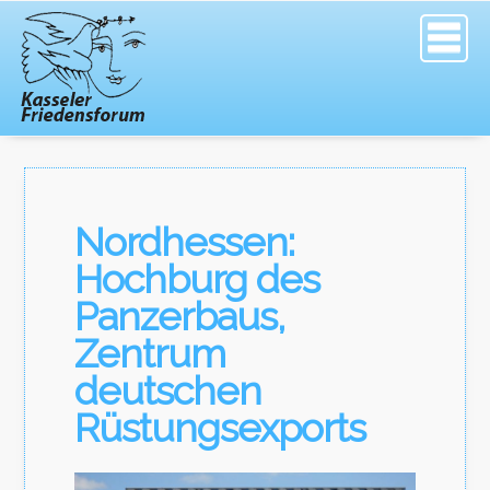
Nordhessen:
Hochburg des
Panzerbaus,
Zentrum
deutschen
Rüstungsexports