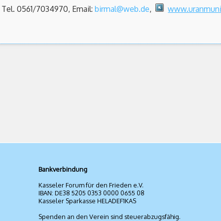
 Tel. 0561/7034970, Email:
birmal@web.de
,
www.uranmuni
Bankverbindung
Kasseler Forum für den Frieden e.V.
IBAN: DE38 5205 0353 0000 0655 08
Kasseler Sparkasse HELADEF1KAS
Spenden an den Verein sind steuerabzugsfähig.