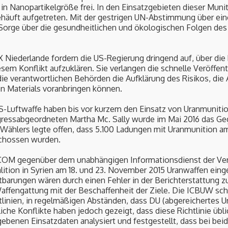
 in Nanopartikelgröße frei. In den Einsatzgebieten dieser Mun
häuft aufgetreten. Mit der gestrigen UN-Abstimmung über ei
Sorge über die gesundheitlichen und ökologischen Folgen des 
iederlande fordern die US-Regierung dringend auf, über die
em Konflikt aufzuklären. Sie verlangen die schnelle Veröffentl
 die verantwortlichen Behörden die Aufklärung des Risikos, die
en Materials voranbringen können.
S-Luftwaffe haben bis vor kurzem den Einsatz von Uranmuniti
gressabgeordneten Martha Mc. Sally wurde im Mai 2016 das Geg
Wählers legte offen, dass 5.100 Ladungen mit Uranmunition a
schossen wurden.
COM gegenüber dem unabhängigen Informationsdienst der Ver
oalition in Syrien am 18. und 23. November 2015 Uranwaffen eing
utbarungen wären durch einen Fehler in der Berichterstattu
affengattung mit der Beschaffenheit der Ziele. Die ICBUW schr
linien, in regelmäßigen Abständen, dass DU (abgereichertes U
iche Konflikte haben jedoch gezeigt, dass diese Richtlinie übli
nen Einsatzdaten analysiert und festgestellt, dass bei beid