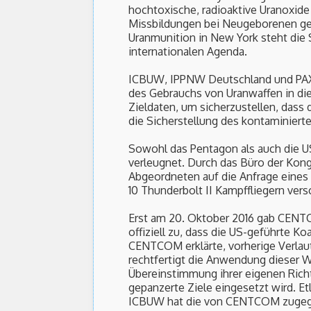
hochtoxische, radioaktive Uranoxide
Missbildungen bei Neugeborenen ge
Uranmunition in New York steht die 
internationalen Agenda.
ICBUW, IPPNW Deutschland und PAX N
des Gebrauchs von Uranwaffen in dies
Zieldaten, um sicherzustellen, dass
die Sicherstellung des kontaminiert
Sowohl das Pentagon als auch die U
verleugnet. Durch das Büro der Kon
Abgeordneten auf die Anfrage eines 
10 Thunderbolt II Kampffliegern ver
Erst am 20. Oktober 2016 gab CENT
offiziell zu, dass die US-geführte K
CENTCOM erklärte, vorherige Verla
rechtfertigt die Anwendung dieser W
Übereinstimmung ihrer eigenen Richt
gepanzerte Ziele eingesetzt wird. Etl
ICBUW hat die von CENTCOM zugegebe