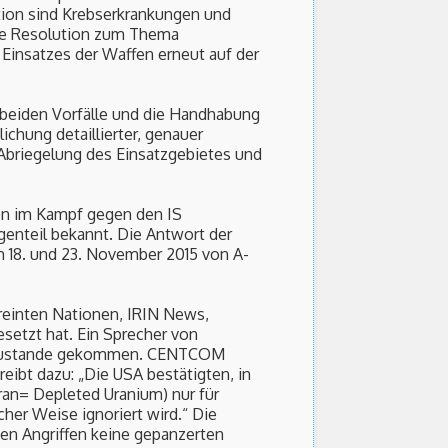
ition sind Krebserkrankungen und
ne Resolution zum Thema
Einsatzes der Waffen erneut auf der
 beiden Vorfälle und die Handhabung
ichung detaillierter, genauer
 Abriegelung des Einsatzgebietes und
on im Kampf gegen den IS
enteil bekannt. Die Antwort der
m 18. und 23. November 2015 von A-
einten Nationen, IRIN News,
esetzt hat. Ein Sprecher von
ng zustande gekommen. CENTCOM
eibt dazu: „Die USA bestätigten, in
ran= Depleted Uranium) nur für
cher Weise ignoriert wird.“ Die
en Angriffen keine gepanzerten