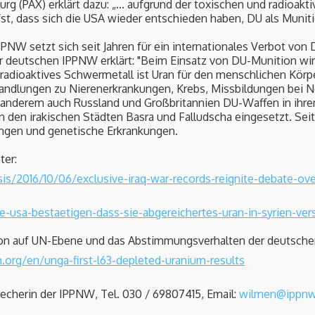
g (PAX) erklärt dazu: „... aufgrund der toxischen und radioakt
st, dass sich die USA wieder entschieden haben, DU als Munit
PPNW setzt sich seit Jahren für ein internationales Verbot von 
r deutschen IPPNW erklärt: "Beim Einsatz von DU-Munition wir
 radioaktives Schwermetall ist Uran für den menschlichen Körp
handlungen zu Nierenerkrankungen, Krebs, Missbildungen bei
 anderem auch Russland und Großbritannien DU-Waffen in ihrem
n den irakischen Städten Basra und Falludscha eingesetzt. Se
dungen und genetische Erkrankungen.
ter:
sis/2016/10/06/exclusive-iraq-war-records-reignite-debate-ov
e-usa-bestaetigen-dass-sie-abgereichertes-uran-in-syrien-ve
on auf UN-Ebene und das Abstimmungsverhalten der deutschen
org/en/unga-first-l63-depleted-uranium-results
echerin der IPPNW, Tel. 030 / 69807415, Email:
wilmen@ippnw