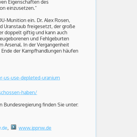
iven Eigenschaften des
ion einzusetzen.“
DU-Munition ein. Dr. Alex Rosen,
d Uranstaub freigesetzt, der große
er doppelt giftig und kann auch
 Neugeborenen und Fehlgeburten
 Arsenal. In der Vergangenheit
it Ende der Kampfhandlungen häufen
er-us-use-depleted-uranium
rschossen-haben/
 Bundesregierung finden Sie unter:
.de
,
www.ippnw.de