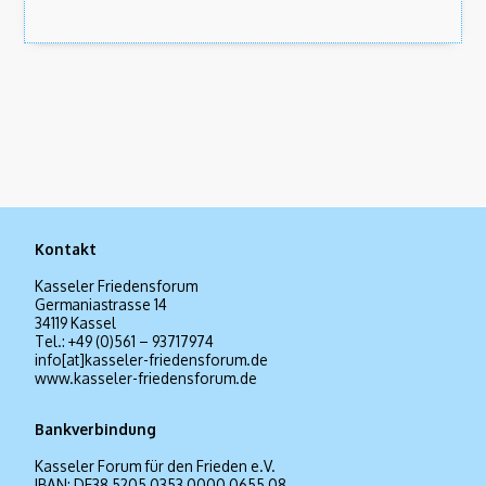
Kontakt
Kasseler Friedensforum
Germaniastrasse 14
34119 Kassel
Tel.: +49 (0)561 – 93717974
info[at]kasseler-friedensforum.de
www.kasseler-friedensforum.de
Bankverbindung
Kasseler Forum für den Frieden e.V.
IBAN: DE38 5205 0353 0000 0655 08