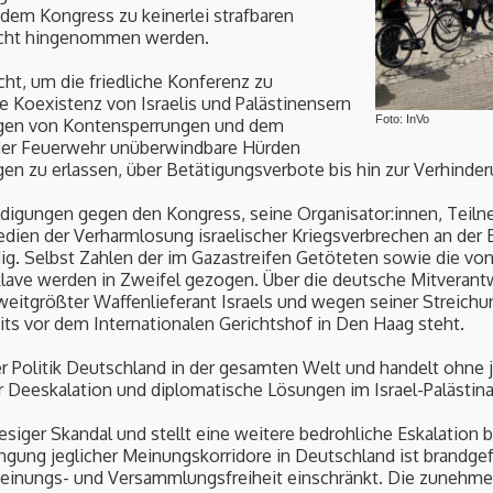
dem Kongress zu keinerlei strafbaren
icht hingenommen werden.
cht, um die friedliche Konferenz zu
e Koexistenz von Israelis und Palästinensern
Foto: InVo
ingen von Kontensperrungen und dem
 der Feuerwehr unüberwindbare Hürden
gen zu erlassen, über Betätigungsverbote bis hin zur Verhinder
uldigungen gegen den Kongress, seine Organisator:innen, Teil
dien der Verharmlosung israelischer Kriegsverbrechen an der 
. Selbst Zahlen der im Gazastreifen Getöteten sowie die von 
ave werden in Zweifel gezogen. Über die deutsche Mitverantwo
eitgrößter Waffenlieferant Israels und wegen seiner Streichu
its vor dem Internationalen Gerichtshof in Den Haag steht.
rer Politik Deutschland in der gesamten Welt und handelt ohn
r Deeskalation und diplomatische Lösungen im Israel-Palästina
iesiger Skandal und stellt eine weitere bedrohliche Eskalation
ngung jeglicher Meinungskorridore in Deutschland ist brandgefäh
Meinungs- und Versammlungsfreiheit einschränkt. Die zunehm