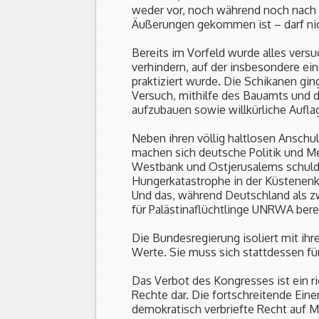
weder vor, noch während noch nach 
Äußerungen gekommen ist – darf n
Bereits im Vorfeld wurde alles versu
verhindern, auf der insbesondere ein
praktiziert wurde. Die Schikanen g
Versuch, mithilfe des Bauamts und
aufzubauen sowie willkürliche Aufla
Neben ihren völlig haltlosen Ansch
machen sich deutsche Politik und Me
Westbank und Ostjerusalems schuldig
Hungerkatastrophe in der Küstenenkl
Und das, während Deutschland als zw
für Palästinaflüchtlinge UNRWA bere
Die Bundesregierung isoliert mit ih
Werte. Sie muss sich stattdessen fü
Das Verbot des Kongresses ist ein r
Rechte dar. Die fortschreitende Eine
demokratisch verbriefte Recht auf 