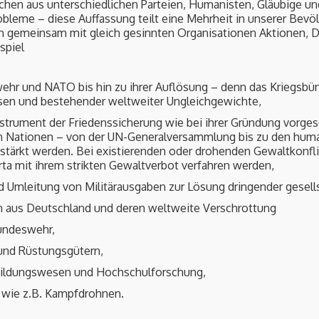
hen aus unterschiedlichen Parteien, Humanisten, Gläubige und
obleme – diese Auffassung teilt eine Mehrheit in unserer Bevö
eren gemeinsam mit gleich gesinnten Organisationen Aktionen,
spiel
ehr und NATO bis hin zu ihrer Auflösung – denn das Kriegsbün
ssen und bestehender weltweiter Ungleichgewichte,
Instrument der Friedenssicherung wie bei ihrer Gründung vorg
ten Nationen – von der UN-Generalversammlung bis zu den hum
ärkt werden. Bei existierenden oder drohenden Gewaltkonfl
ta mit ihrem strikten Gewaltverbot verfahren werden,
d Umleitung von Militärausgaben zur Lösung dringender gesell
n aus Deutschland und deren weltweite Verschrottung
undeswehr,
und Rüstungsgütern,
 Bildungswesen und Hochschulforschung,
 wie z.B. Kampfdrohnen.