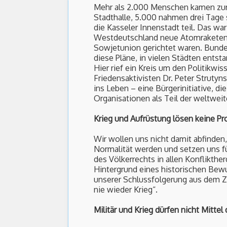
Mehr als 2.000 Menschen kamen zur 
Stadthalle, 5.000 nahmen drei Tage
die Kasseler Innenstadt teil. Das war 
Westdeutschland neue Atomraketen a
Sowjetunion gerichtet waren. Bunde
diese Pläne, in vielen Städten entsta
Hier rief ein Kreis um den Politikwi
Friedensaktivisten Dr. Peter Strutyn
ins Leben – eine Bürgerinitiative, d
Organisationen als Teil der weltwe
Krieg und Aufrüstung lösen keine P
Wir wollen uns nicht damit abfinden, 
Normalität werden und setzen uns fü
des Völkerrechts in allen Konflikthe
Hintergrund eines historischen Bewu
unserer Schlussfolgerung aus dem Z
nie wieder Krieg“.
Militär und Krieg dürfen nicht Mittel d