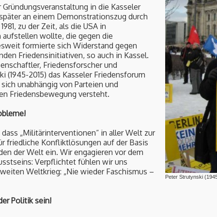
Gründungsveranstaltung in die Kasseler
 später an einem Demonstrationszug durch
1981, zu der Zeit, als die USA in
ufstellen wollte, die gegen die
sweit formierte sich Widerstand gegen
nden Friedensinitiativen, so auch in Kassel.
ssenschaftler, Friedensforscher und
ski (1945-2015) das Kasseler Friedensforum
ie sich unabhängig von Parteien und
iten Friedensbewegung versteht.
robleme!
dass „Militärinterventionen“ in aller Welt zur
r friedliche Konfliktlösungen auf der Basis
rden der Welt ein. Wir engagieren vor dem
sstseins: Verpflichtet fühlen wir uns
weiten Weltkrieg: „Nie wieder Faschismus –
Peter Strutynski (194
er Politik sein!