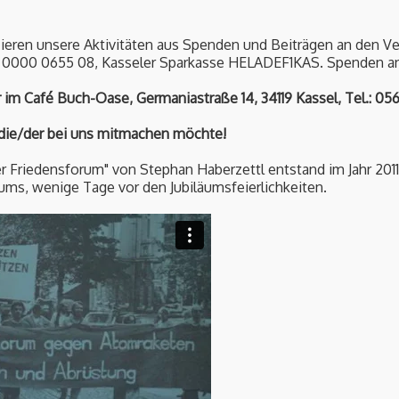
zieren unsere Aktivitäten aus Spenden und Beiträgen an den Ve
3 0000 0655 08, Kasseler Sparkasse HELADEF1KAS. Spenden an
r im Café Buch-Oase, Germaniastraße 14, 34119 Kassel, Tel.: 05
 die/der bei uns mitmachen möchte!
ler Friedensforum" von Stephan Haberzettl entstand im Jahr 2011
ms, wenige Tage vor den Jubiläumsfeierlichkeiten.